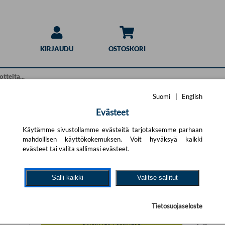
KIRJAUDU
OSTOSKORI
Suomi
|
English
Evästeet
Käytämme sivustollamme evästeitä tarjotaksemme parhaan
mahdollisen käyttökokemuksen. Voit hyväksyä kaikki
evästeet tai valita sallimasi evästeet.
: KEHITTÄVÄ KIRJASTON JOHTAMINE
Salli kaikki
Valitse sallitut
TTÄVÄ
Johda
Kehit
;
Tietosuojaseloste
arti
joht