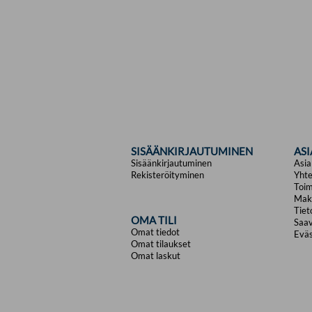
SISÄÄNKIRJAUTUMINEN
AS
Sisäänkirjautuminen
Asia
Rekisteröityminen
Yhte
Toim
Mak
Tiet
OMA TILI
Saav
Omat tiedot
Eväs
Omat tilaukset
Omat laskut