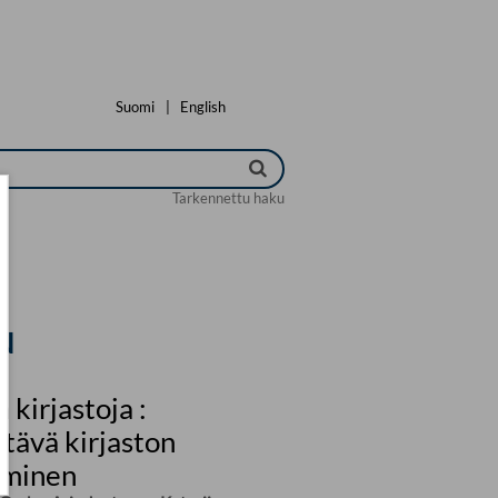
Suomi
|
English
Tarkennettu haku
N
 kirjastoja :
tävä kirjaston
aminen