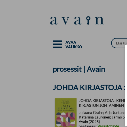
Siirry pääsisältöön
AVAA
VALIKKO
prosessit | Avain
JOHDA KIRJASTOJA 
JOHDA KIRJASTOJA : KEHI
KIRJASTON JOHTAMINEN
Juliaana Grahn; Arja Juntunen
Katariina Lauronen; Jarmo Sa
Avain (2025)
Saatavuus:
Varastotuote