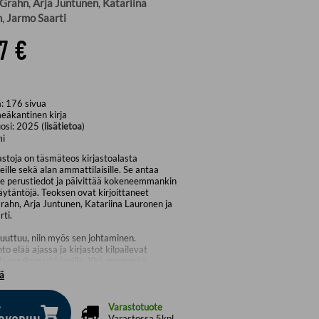
 Grahn
,
Arja Juntunen
,
Katariina
n
,
Jarmo Saarti
7 €
ä:
176
sivua
eäkantinen kirja
osi:
2025 (
lisätietoa
)
mi
astoja on täsmäteos kirjastoalasta
eille sekä alan ammattilaisille. Se antaa
lle perustiedot ja päivittää kokeneemmankin
äytäntöjä. Teoksen ovat kirjoittaneet
rahn, Arja Juntunen, Katariina Lauronen ja
ti.
uuttuu, niin myös sen johtaminen.
nto elää ajassa ja kirjastot kilpailevat
- ja mediamarkkinoilla. Yhä enemmän
n ammattijohtajuutta, ja samalla
ää
in on tuotu yritysmaailman toimintamalleja.
en julkaisukulttuuri, kirjastojen kasvava
Ä
erkostomainen toiminta vaativat uusia
Varastotuote
 välineitä ja tapoja.
Varastossa 5kpl