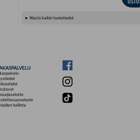
OSTO
Johda kirj
Kirjaston 
Näytä kaikki tuotetiedot
välineitä 
sopii myös
peruskoul
täydennys
Teoksen ki
Juntunen,
Saarti om
kirjastoje
palveluide
IAKASPALVELU
kaspalvelu
ystiedot
itusehdot
sutavat
osuojaseloste
utettavuusseloste
teiden hallinta