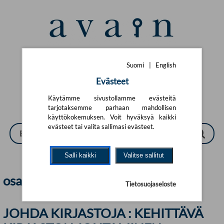
Siirry pääsisältöön
Suomi
|
English
Suomi
|
English
Evästeet
Käytämme sivustollamme evästeitä
tarjotaksemme parhaan mahdollisen
käyttökokemuksen. Voit hyväksyä kaikki
evästeet tai valita sallimasi evästeet.
Salli kaikki
Valitse sallitut
osaamisen_johtaminen | Avain
Tietosuojaseloste
JOHDA KIRJASTOJA : KEHITTÄVÄ