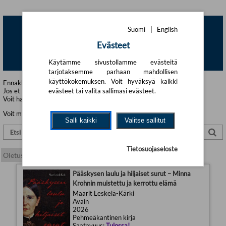
Suomi
|
English
Evästeet
Käytämme sivustollamme evästeitä
tarjotaksemme parhaan mahdollisen
käyttökokemuksen. Voit hyväksyä kaikki
Ennakkoon tilatut kirjat toimitamme heti ilmestymisen jälkeen.
Jos et löydä haluamaasi kirjaa tästä, hae kirja tuotehaustamme!
evästeet tai valita sallimasi evästeet.
Voit hakea kirjan nimellä, kirjailijalla tai ISBN-koodilla.
Voit myös ottaa meihin yhteyttä:
Yhteystiedot
Salli kaikki
Valitse sallitut
Tietosuojaseloste
Pääskysen laulu ja hiljaiset surut – Minna
Krohnin muistettu ja kerrottu elämä
Maarit Leskelä-Kärki
Avain
2026
Pehmeäkantinen kirja
Saatavuus:
Tulossa!