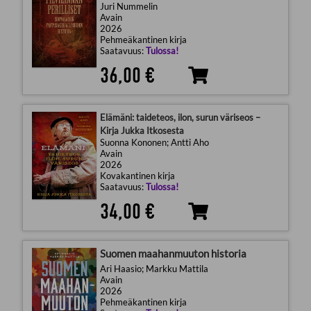
Juri Nummelin
Avain
2026
Pehmeäkantinen kirja
Saatavuus:
Tulossa!
36,00 €
Elämäni: taideteos, ilon, surun väriseos –
Kirja Jukka Itkosesta
Suonna Kononen; Antti Aho
Avain
2026
Kovakantinen kirja
Saatavuus:
Tulossa!
34,00 €
Suomen maahanmuuton historia
Ari Haasio; Markku Mattila
Avain
2026
Pehmeäkantinen kirja