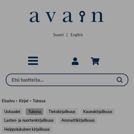
Siirry pääsisältöön
Suomi
|
English
Etusivu
>
Kirjat
>
Tulossa
Uutuudet
Tulossa
Tietokirjallisuus
Kaunokirjallisuus
Lasten- ja nuortenkirjallisuus
Ammattikirjallisuus
Helppolukuinen kirjallisuus