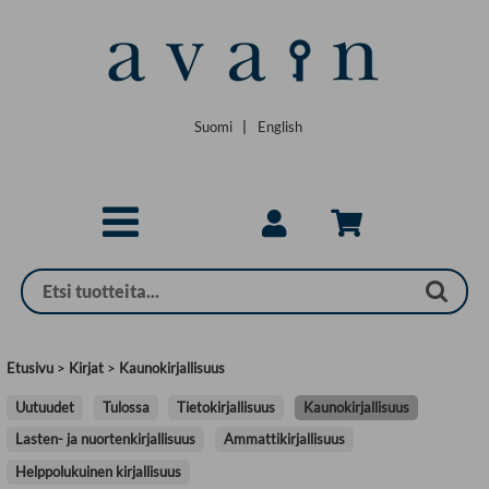
Siirry pääsisältöön
Suomi
|
English
Etusivu
>
Kirjat
>
Kaunokirjallisuus
Uutuudet
Tulossa
Tietokirjallisuus
Kaunokirjallisuus
Lasten- ja nuortenkirjallisuus
Ammattikirjallisuus
Helppolukuinen kirjallisuus