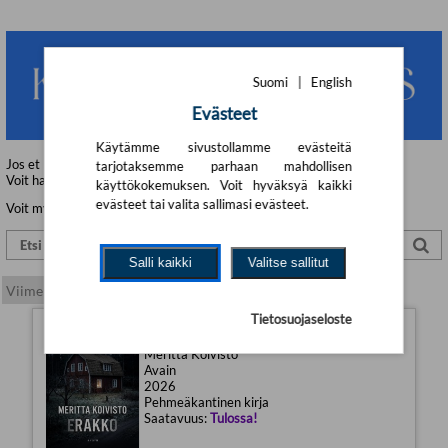
Suomi
|
English
Evästeet
Käytämme sivustollamme evästeitä
Jos et löydä haluamaasi kirjaa tästä, hae kirja tuotehaustamme!
tarjotaksemme parhaan mahdollisen
Voit hakea kirjan nimellä, kirjailijalla tai ISBN-koodilla.
käyttökokemuksen. Voit hyväksyä kaikki
evästeet tai valita sallimasi evästeet.
Voit myös ottaa meihin yhteyttä:
Yhteystiedot
Salli kaikki
Valitse sallitut
Tietosuojaseloste
Erakko
Meritta Koivisto
Avain
2026
Pehmeäkantinen kirja
Saatavuus:
Tulossa!