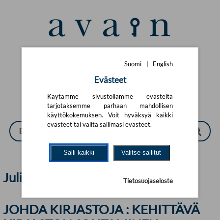
Siirry pääsisältöön
Suomi
|
English
Suomi
|
English
Evästeet
Käytämme sivustollamme evästeitä
tarjotaksemme parhaan mahdollisen
käyttökokemuksen. Voit hyväksyä kaikki
evästeet tai valita sallimasi evästeet.
Salli kaikki
Valitse sallitut
Juliaana Grahn | Avain
Tietosuojaseloste
JOHDA KIRJASTOJA : KEHITTÄVÄ