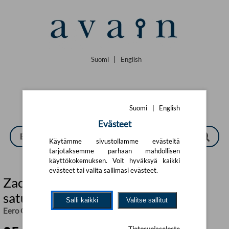
Siirry pääsisältöön
Suomi
|
English
Suomi
|
English
Evästeet
Käytämme sivustollamme evästeitä
tarjotaksemme parhaan mahdollisen
käyttökokemuksen. Voit hyväksyä kaikki
evästeet tai valita sallimasi evästeet.
Zacharias Topelius : Suomalaisten
satusetä
Salli kaikki
Valitse sallitut
Eero Ojanen
,
Timo Jantunen
Tietosuojaseloste