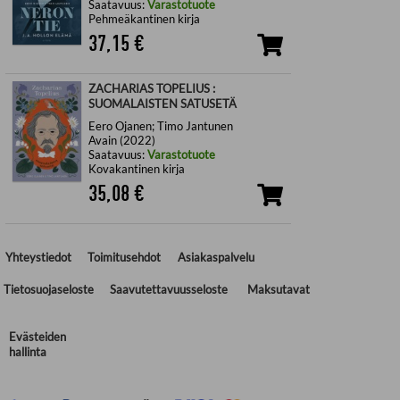
Saatavuus:
Varastotuote
Pehmeäkantinen kirja
37,15
€
ZACHARIAS TOPELIUS :
SUOMALAISTEN SATUSETÄ
Eero Ojanen; Timo Jantunen
Avain (2022)
Saatavuus:
Varastotuote
Kovakantinen kirja
35,08
€
Yhteystiedot
Toimitusehdot
Asiakaspalvelu
Tietosuojaseloste
Saavutettavuusseloste
Maksutavat
Evästeiden
hallinta