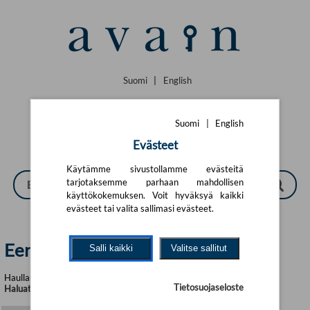
Siirry pääsisältöön
Suomi
|
English
Suomi
|
English
Evästeet
Käytämme sivustollamme evästeitä
tarjotaksemme parhaan mahdollisen
käyttökokemuksen. Voit hyväksyä kaikki
evästeet tai valita sallimasi evästeet.
Eero Ojanen | Avain
Salli kaikki
Valitse sallitut
Haullasi löytyi yhteensä 4 tuotetta
Tietosuojaseloste
Haluatko tarkentaa hakukriteerejä?