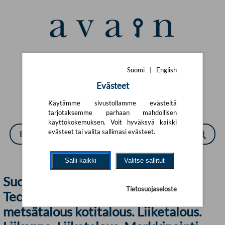
Siirry pääsisältöön
Suomi
|
English
Suomi
|
English
Evästeet
Käytämme sivustollamme evästeitä
tarjotaksemme parhaan mahdollisen
käyttökokemuksen. Voit hyväksyä kaikki
evästeet tai valita sallimasi evästeet.
Salli kaikki
Valitse sallitut
Suomalaiset kirjat, Tekniikka.
Tietosuojaseloste
Teollisuus. Käsityö. Maa- ja
metsätalous kotitalous. Liiketalous.