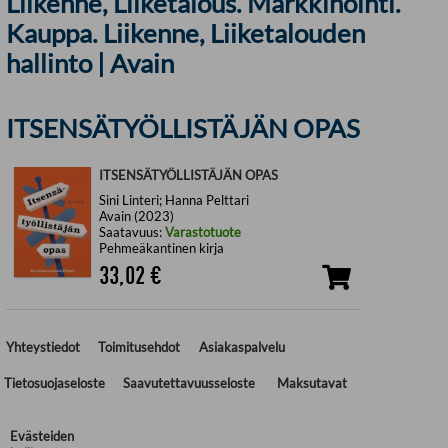
Liikenne, Liiketalous. Markkinointi.
Kauppa. Liikenne, Liiketalouden
hallinto | Avain
ITSENSÄTYÖLLISTÄJÄN OPAS
ITSENSÄTYÖLLISTÄJÄN OPAS
Sini Linteri; Hanna Pelttari
Avain (2023)
Saatavuus:
Varastotuote
Pehmeäkantinen kirja
33,02
€
Yhteystiedot
Toimitusehdot
Asiakaspalvelu
Tietosuojaseloste
Saavutettavuusseloste
Maksutavat
Evästeiden