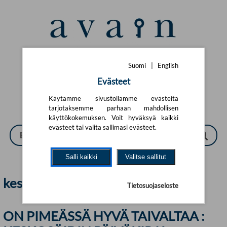
Siirry pääsisältöön
Suomi
|
English
Suomi
|
English
Evästeet
Käytämme sivustollamme evästeitä
tarjotaksemme parhaan mahdollisen
käyttökokemuksen. Voit hyväksyä kaikki
evästeet tai valita sallimasi evästeet.
Salli kaikki
Valitse sallitut
keskoset | Avain
Tietosuojaseloste
ON PIMEÄSSÄ HYVÄ TAIVALTAA :