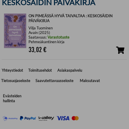
KESKOSÄIDIN PÄIVÄKIRJA
ON PIMEÄSSÄ HYVÄ TAIVALTAA : KESKOSÄIDIN
PÄIVÄKIRJA
Vilja Tuominen
Avain (2025)
Saatavuus:
Varastotuote
Pehmeäkantinen kirja
33,02
€
Yhteystiedot
Toimitusehdot
Asiakaspalvelu
Tietosuojaseloste
Saavutettavuusseloste
Maksutavat
Evästeiden
hallinta