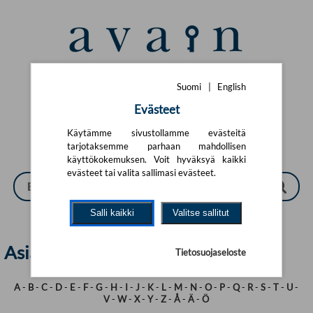
Siirry pääsisältöön
Suomi
|
English
Suomi
|
English
Evästeet
Käytämme sivustollamme evästeitä
tarjotaksemme parhaan mahdollisen
käyttökokemuksen. Voit hyväksyä kaikki
evästeet tai valita sallimasi evästeet.
Salli kaikki
Valitse sallitut
Asiasanat
Tietosuojaseloste
A
-
B
-
C
-
D
-
E
-
F
-
G
-
H
-
I
-
J
-
K
-
L
-
M
-
N
-
O
-
P
-
Q
-
R
-
S
-
T
-
U
-
V
-
W
-
X
-
Y
-
Z
-
Å
-
Ä
-
Ö