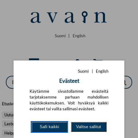
Siirry pääsisältöön
Suomi
|
English
Suomi
|
English
Evästeet
Käytämme sivustollamme evästeitä
tarjotaksemme parhaan mahdollisen
käyttökokemuksen. Voit hyväksyä kaikki
Etusivu
>
Kirjat
>
Tietokirjallisuus
evästeet tai valita sallimasi evästeet.
Uutuudet
Tulossa
Tietokirjallisuus
Kaunokirjallisuus
Lasten- ja nuortenkirjallisuus
Ammattikirjallisuus
Salli kaikki
Valitse sallitut
Helppolukuinen kirjallisuus