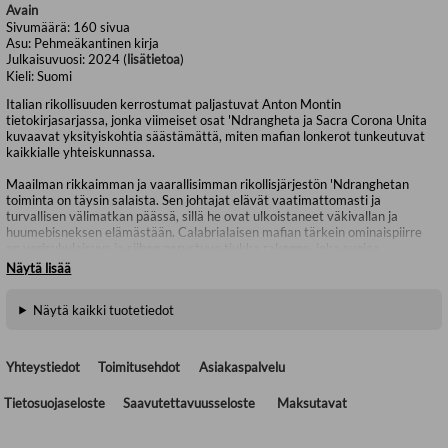
Avain
Sivumäärä:
160
sivua
Asu:
Pehmeäkantinen kirja
Julkaisuvuosi:
2024 (
lisätietoa
)
Kieli:
Suomi
Italian rikollisuuden kerrostumat paljastuvat Anton Montin
tietokirjasarjassa, jonka viimeiset osat 'Ndrangheta ja Sacra Corona Unita
kuvaavat yksityiskohtia säästämättä, miten mafian lonkerot tunkeutuvat
kaikkialle yhteiskunnassa.
Maailman rikkaimman ja vaarallisimman rikollisjärjestön 'Ndranghetan
toiminta on täysin salaista. Sen johtajat elävät vaatimattomasti ja
turvallisen välimatkan päässä, sillä he ovat ulkoistaneet väkivallan ja
huumebisneksen elämästään. Calabrialaisen mafian tärkein ominaispiirre
on verisukulaisuus ja siihen perustuva tiukka rakenne, joka suojaa
‘Ndranghetaa tehokkaasti soluttautujilta ja ilmiantajilta. Se suu joka
Näytä lisää
puhuu, tuhotaan hapolla.
Näytä kaikki tuotetiedot
Mafioiden uusinta tulokasta, Etelä-Italian Apuliassa toimivaa neljättä
mafiaa kutsutaan Sacra Corona Unitaksi. ”Meren mafia” toimii
yhteistyössä albanialaisten ja montenegrolaisten rikollisliigojen kanssa
salakuljettaen Adrianmeren yli tupakkaa, huumeita, aseita ja ihmiskaupan
Yhteystiedot
Toimitusehdot
Asiakaspalvelu
uhreja. Etelän synkät tulevaisuudennäkymät synnyttävät köyhyyttä ja
syrjäytyneisyyttä, mitkä heikentävät ihmisten halukkuutta noudattaa
Tietosuojaseloste
Saavutettavuusseloste
Maksutavat
laillisuuden rajoja ja auttavat mafioita juurtumaan tiukemmin maaperään.
Anton Monti on suomalais-italialainen tietokirjailija, joka on syntynyt