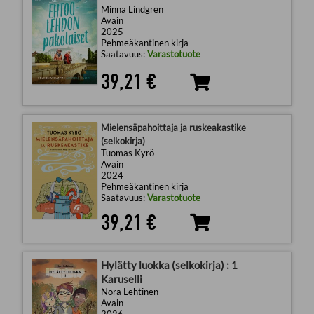
Minna Lindgren
Avain
2025
Pehmeäkantinen kirja
Saatavuus:
Varastotuote
39,21 €
Mielensäpahoittaja ja ruskeakastike
(selkokirja)
Tuomas Kyrö
Avain
2024
Pehmeäkantinen kirja
Saatavuus:
Varastotuote
39,21 €
Hylätty luokka (selkokirja) : 1
Karuselli
Nora Lehtinen
Avain
2026