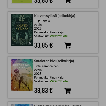
33,85 €
Korven sylissä (selkokirja)
Tuija Takala
Avain
2026
Pehmeäkantinen kirja
Saatavuus:
Varastotuote
33,85 €
Sotalotan kivi (selkokirja)
Titta Kemppainen
Avain
2025
Pehmeäkantinen kirja
Saatavuus:
Varastotuote
38,83 €
Vihreä on hyvä väri (selkokirja)