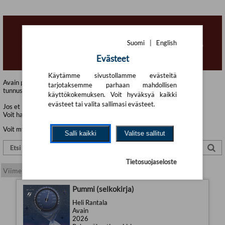
Suomi
|
English
Evästeet
Käytämme sivustollamme evästeitä
Avain
palkittiin syksyllä 2017
Selkokeskuksen Seesam-palkinnolla
tarjotaksemme parhaan mahdollisen
tunnustuksena selkokirjallisuuden edistämisestä.
käyttökokemuksen. Voit hyväksyä kaikki
evästeet tai valita sallimasi evästeet.
Jos et löydä haluamaasi kirjaa tästä, hae kirja tuotehaustamme!
Voit hakea kirjan nimellä, kirjailijalla tai ISBN-koodilla.
Voit myös ottaa meihin yhteyttä:
Yhteystiedot
Salli kaikki
Valitse sallitut
Tietosuojaseloste
Pummi (selkokirja)
Heli Rantala
Avain
2026