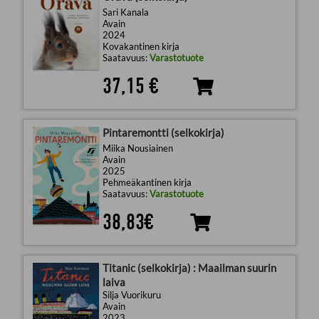
Sari Kanala
Avain
2024
Kovakantinen kirja
Saatavuus:
Varastotuote
37,15 €
Pintaremontti (selkokirja)
Miika Nousiainen
Avain
2025
Pehmeäkantinen kirja
Saatavuus:
Varastotuote
38,83€
Titanic (selkokirja) : Maailman suurin
laiva
Silja Vuorikuru
Avain
2023