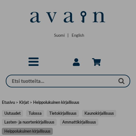
Siirry pääsisältöön
Suomi
|
English
Etusivu
>
Kirjat
>
Helppolukuinen kirjallisuus
Uutuudet
Tulossa
Tietokirjallisuus
Kaunokirjallisuus
Lasten- ja nuortenkirjallisuus
Ammattikirjallisuus
Helppolukuinen kirjallisuus