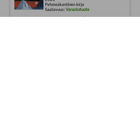
Pehmeäkantinen kirja
Saatavuus:
Varastotuote
35,08€
Anna ystävämme (selkokirja)
L. M. Montgomery
Avain
2024
Pehmeäkantinen kirja
Saatavuus:
Varastotuote
35,08€
Salaperäisiä tarinoita (selkokirja)
Satu Leisko (toim.); Nora Niemispelto (kuv.)
Avain
2023
Pehmeäkantinen kirja
Saatavuus:
Varastotuote
35,08€