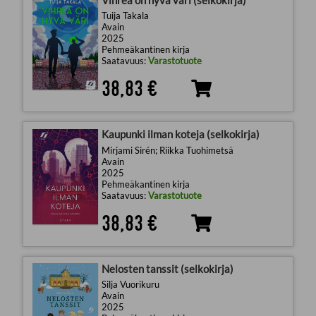
Tuija Takala
Avain
2025
Pehmeäkantinen kirja
Saatavuus:
Varastotuote
38,83 €
Kaupunki ilman koteja (selkokirja)
Mirjami Sirén; Riikka Tuohimetsä
Avain
2025
Pehmeäkantinen kirja
Saatavuus:
Varastotuote
38,83 €
Nelosten tanssit (selkokirja)
Silja Vuorikuru
Avain
2025