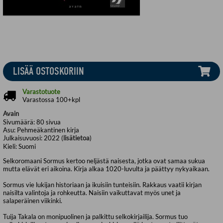
LISÄÄ OSTOSKORIIN
Varastotuote
Varastossa 100+kpl
Avain
Sivumäärä:
80
sivua
Asu:
Pehmeäkantinen kirja
Julkaisuvuosi:
2022 (
lisätietoa
)
Kieli:
Suomi
Selkoromaani Sormus kertoo neljästä naisesta, jotka ovat samaa sukua
mutta elävät eri aikoina. Kirja alkaa 1020-luvulta ja päättyy nykyaikaan.
Sormus vie lukijan historiaan ja ikuisiin tunteisiin. Rakkaus vaatii kirjan
naisilta valintoja ja rohkeutta. Naisiin vaikuttavat myös unet ja
salaperäinen viikinki.
Tuija Takala on monipuolinen ja palkittu selkokirjailija. Sormus tuo