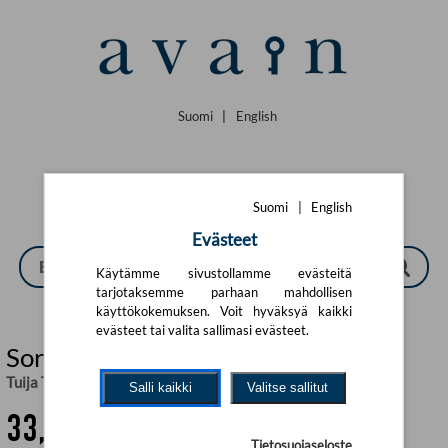
Siirry pääsisältöön
Suomi
|
English
Suomi
|
English
Evästeet
Käytämme sivustollamme evästeitä
tarjotaksemme parhaan mahdollisen
käyttökokemuksen. Voit hyväksyä kaikki
evästeet tai valita sallimasi evästeet.
Sormus (selkokirja)
Tuija Takala
Salli kaikki
Valitse sallitut
33,02 €
Tietosuojaseloste