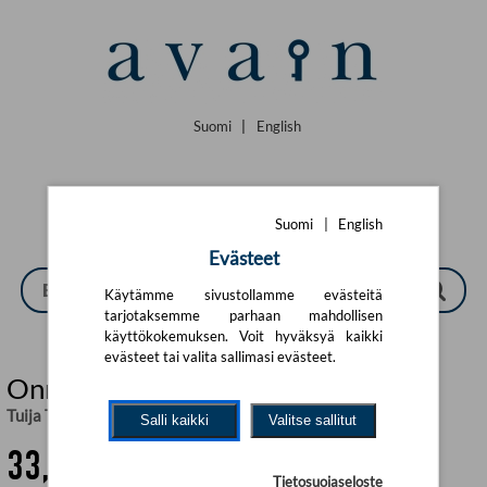
Siirry pääsisältöön
Suomi
|
English
Suomi
|
English
Evästeet
Käytämme sivustollamme evästeitä
tarjotaksemme parhaan mahdollisen
käyttökokemuksen. Voit hyväksyä kaikki
evästeet tai valita sallimasi evästeet.
Onnen asioita (selkokirja)
Tuija Takala
Salli kaikki
Valitse sallitut
33,02 €
Tietosuojaseloste