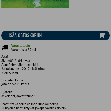
LISÄÄ OSTOSKORIIN
Varastotuote
Varastossa 37kpl
Avain
Sivumäärä:
64
sivua
Asu:
Pehmeäkantinen kirja
Julkaisuvuosi:
2017 (
lisätietoa
)
Kieli:
Suomi
”Kävelen katua,
jota en ole kulkenut.
Ajatella:
askeleeni jäävät tänne!”
Ihastuttava selkokielinen runokokoelma.
Runojen aiheet liittyvät jokapäiväisiin asioihin,