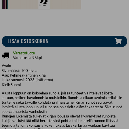
LISÄÄ OSTOSKORIIN
Varastotuote
Varastossa 96kpl
Avain
Sivumäärä:
100
sivua
Asu:
Pehmeäkantinen kirja
Julkaisuvuosi:
2023 (
lisätietoa
)
Kieli:
Suomi
Alusta loppuun on kokoelma runoja, joissa tunteet vaihtelevat ilosta
suruun, hetken havainnoista muistoihin. Runoissa ollaan avoimia erilaisille
tunteille sekä tavoille kohdata ja ilmaista ne. Kirjan runot seuraavat
ihmistä alusta loppuun, eli runoissa on asioita elämänkaaresta. Siksi runot
sopivat nuorista vanhuksiin.
Runojen lukemista tukevat kirjan lopussa olevat kysymykset runoista.
Lukija voi käyttää niitä herättelyinä pohtia tai ihmetellä runoon liittyviä
teemoja tai omakohtaisia kokemuksia. Lisäksi kirjaa voidaan käyttää