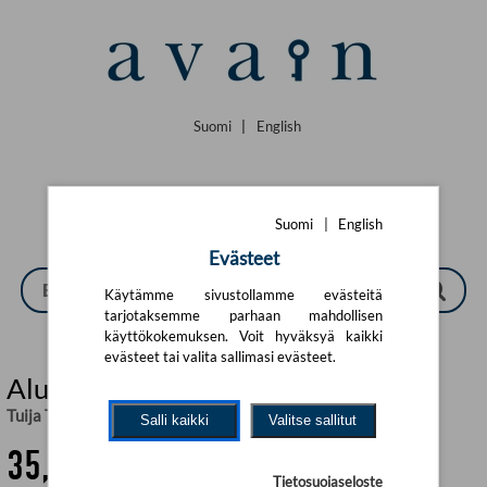
Siirry pääsisältöön
Suomi
|
English
Suomi
|
English
Evästeet
Käytämme sivustollamme evästeitä
tarjotaksemme parhaan mahdollisen
käyttökokemuksen. Voit hyväksyä kaikki
evästeet tai valita sallimasi evästeet.
Alusta loppuun (selkokirja)
Tuija Takala
Salli kaikki
Valitse sallitut
35,08 €
Tietosuojaseloste