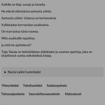
Kaikilla on iloja, suruja ja toiveita.
He elävät elämäänsä aamusta yöhön.
Aamusta yöhön -kirjassa on kertomuksia
Kalliokadun kerrostalon asukkaista.
On marraskuu tänä vuonna.
Mitä asukkaille tapahtuu
ja mitä he ajattelevat?
Tuija Takala on helsinkiläinen äidinkielen ja suomen opettaja, joka on
kirjoittanut useita selkokielisiä kirjoja.
Näytä kaikki tuotetiedot
Yhteystiedot
Toimitusehdot
Asiakaspalvelu
Tietosuojaseloste
Saavutettavuusseloste
Maksutavat