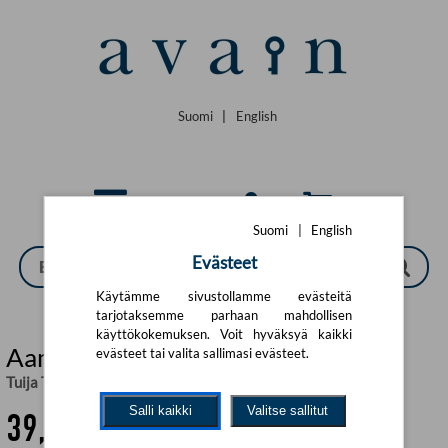
Siirry pääsisältöön
Suomi
|
English
Suomi
|
English
Evästeet
Käytämme sivustollamme evästeitä
tarjotaksemme parhaan mahdollisen
käyttökokemuksen. Voit hyväksyä kaikki
Aamusta yöhön (selkokirja)
evästeet tai valita sallimasi evästeet.
Tuija Takala
Salli kaikki
Valitse sallitut
39,21 €