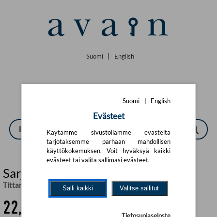
Siirry pääsisältöön
Suomi
|
English
Suomi
|
English
Evästeet
Käytämme sivustollamme evästeitä
tarjotaksemme parhaan mahdollisen
käyttökokemuksen. Voit hyväksyä kaikki
evästeet tai valita sallimasi evästeet.
Sarjarakastuja
Tittamari Marttinen
Salli kaikki
Valitse sallitut
22,70 €
Tietosuojaseloste