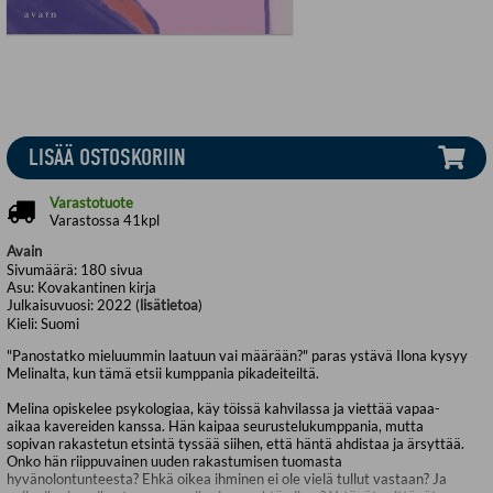
LISÄÄ OSTOSKORIIN
Varastotuote
Varastossa 41kpl
Avain
Sivumäärä:
180
sivua
Asu:
Kovakantinen kirja
Julkaisuvuosi:
2022 (
lisätietoa
)
Kieli:
Suomi
"Panostatko mieluummin laatuun vai määrään?" paras ystävä Ilona kysyy
Melinalta, kun tämä etsii kumppania pikadeiteiltä.
Melina opiskelee psykologiaa, käy töissä kahvilassa ja viettää vapaa-
aikaa kavereiden kanssa. Hän kaipaa seurustelukumppania, mutta
sopivan rakastetun etsintä tyssää siihen, että häntä ahdistaa ja ärsyttää.
Onko hän riippuvainen uuden rakastumisen tuomasta
hyvänolontunteesta? Ehkä oikea ihminen ei ole vielä tullut vastaan? Ja