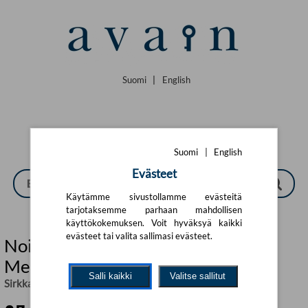
Siirry pääsisältöön
Suomi
|
English
Suomi
|
English
Evästeet
Käytämme sivustollamme evästeitä
tarjotaksemme parhaan mahdollisen
käyttökokemuksen. Voit hyväksyä kaikki
evästeet tai valita sallimasi evästeet.
Noitapoika Peeveli Pahkeinen ja
Menninkäismetsän tyttö
Salli kaikki
Valitse sallitut
Sirkka Knuutila
,
Olga Badulina (kuv.)