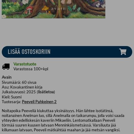
LISÄÄ OSTOSKORIIN
Varastotuote
Varastossa 100+kpl
Avain
Sivumäärä:
60
sivua
Asu:
Kovakantinen kirja
Julkaisuvuosi:
2025 (
lisätietoa
)
Kieli:
Suomi
Tuotesarja:
Peeveli Pahkeinen 2
Noitapoika Peeveliä kiukuttaa yksinäisyys. Hän lähtee isotätinsä,
noitanainen Anelman luo, sillä Anelmalla on taikarumpu, jolla voisi saada
yhteyden edelliskesän kaveriin Mikaeliin. Lentomatkallaan Peeveli
törmää suuren kuusen latvaan Menninkäismetsässä. Varsiluuta jää
killumaan latvaan, Peeveli mätkähtää maahan ja jää metsän vangiksi.