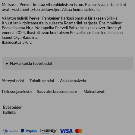
Metsässä Peeveli kohtaa vihreähiuksisen tytön. Pian selviää, että peikot
ovat ryöstäneet tytön pikkuveljen. Alkaa huima seikkailu.
Vallaton hulivili Peeveli Pahkeinen karkasi omaksi kirjakseen Sirkka
Knuutilan kirjoittamasta jouluisesta Rosmariini-sarjasta. Ensimmäinen
Peevelin oma kirja, Noitapoika Peeveli Pahkeisen kesäkaveri ilmestyi
vuonna 2024. Ihastuttavan kuvituksen Peevelin uusiin seikkailuihin on
luonut Olga Badulina.
Ikäsuositus 3-8 v.
Näytä kaikki tuotetiedot
Yhteystiedot
Toimitusehdot
Asiakaspalvelu
Tietosuojaseloste
Saavutettavuusseloste
Maksutavat
Evästeiden
hallinta