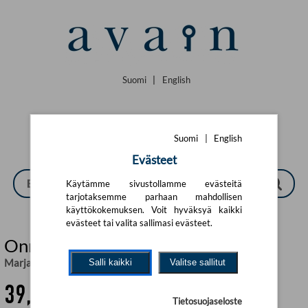
Siirry pääsisältöön
Suomi
|
English
Suomi
|
English
Evästeet
Käytämme sivustollamme evästeitä
tarjotaksemme parhaan mahdollisen
käyttökokemuksen. Voit hyväksyä kaikki
evästeet tai valita sallimasi evästeet.
Onnelin ja Annelin talo (selkokirja)
Marjatta Kurenniemi
Salli kaikki
Valitse sallitut
39,21 €
Tietosuojaseloste