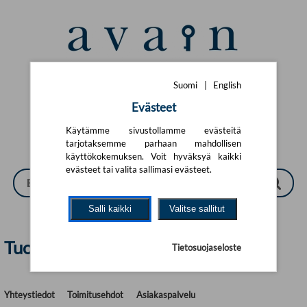
Siirry pääsisältöön
Suomi
|
English
Suomi
|
English
Evästeet
Käytämme sivustollamme evästeitä
tarjotaksemme parhaan mahdollisen
käyttökokemuksen. Voit hyväksyä kaikki
evästeet tai valita sallimasi evästeet.
Salli kaikki
Valitse sallitut
Tuotetta ei löytynyt
Tietosuojaseloste
Yhteystiedot
Toimitusehdot
Asiakaspalvelu