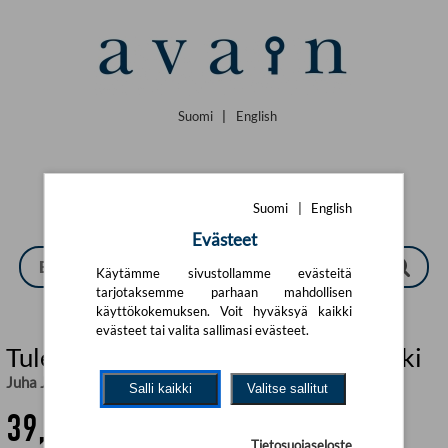
Siirry pääsisältöön
Suomi
|
English
Suomi
|
English
Evästeet
Käytämme sivustollamme evästeitä
tarjotaksemme parhaan mahdollisen
käyttökokemuksen. Voit hyväksyä kaikki
evästeet tai valita sallimasi evästeet.
Tulenkantajat - Taiteilijat ja kaupunki
Juha Järvelä
Salli kaikki
Valitse sallitut
39,21 €
Tietosuojaseloste