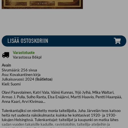
LISÄÄ OSTOSKORIIN
Varastotuote
Varastossa 86kpl
Avain
Sivumäärä:
256
sivua
Asu:
Kovakantinen kirja
Julkaisuvuosi:
2024 (
lisätietoa
)
Kieli:
Suomi
Olavi Paavolainen, Katri Vala, Väinö Kunnas, Yrjö Jylhä, Mika Waltari,
Armas J. Pulla, Sulho Ranta, Elsa Enäjärvi, Martti Haavio, Pentti Haanpää,
Anna Kaari, Arvi Kivimaa...
Tulenkantajiksi on nimitetty monia taiteilijoita. Juha Järvelän teos katsoo
heitä nyt uudesta näkökulmasta: kuinka he kohtasivat 1920- ja 1930-
lukujen Helsingissä. Tulenkantajat: taiteilijat ja kaupunki on matka lähes
sadan vuoden takaisille kaduille, ravintoloihin, taiteilija-ateljeihin ja