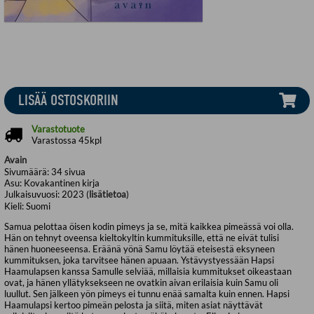
LISÄÄ OSTOSKORIIN
Varastotuote
Varastossa 45kpl
Avain
Sivumäärä:
34
sivua
Asu:
Kovakantinen kirja
Julkaisuvuosi:
2023 (
lisätietoa
)
Kieli:
Suomi
Samua pelottaa öisen kodin pimeys ja se, mitä kaikkea pimeässä voi olla.
Hän on tehnyt oveensa kieltokyltin kummituksille, että ne eivät tulisi
hänen huoneeseensa. Eräänä yönä Samu löytää eteisestä eksyneen
kummituksen, joka tarvitsee hänen apuaan. Ystävystyessään Hapsi
Haamulapsen kanssa Samulle selviää, millaisia kummitukset oikeastaan
ovat, ja hänen yllätyksekseen ne ovatkin aivan erilaisia kuin Samu oli
luullut. Sen jälkeen yön pimeys ei tunnu enää samalta kuin ennen. Hapsi
Haamulapsi kertoo pimeän pelosta ja siitä, miten asiat näyttävät