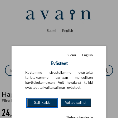
Siirry pääsisältöön
Suomi
|
English
Suomi
|
English
Evästeet
Käytämme sivustollamme evästeitä
tarjotaksemme parhaan mahdollisen
käyttökokemuksen. Voit hyväksyä kaikki
evästeet tai valita sallimasi evästeet.
Hapsi Haamulapsi
Elina Loisa
,
Anne Muhonen (kuv.)
Salli kaikki
Valitse sallitut
24,77 €
Tietosuojaseloste