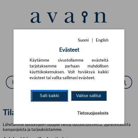
Siirry pääsisältöön
Suomi
|
English
Suomi
|
English
Evästeet
Käytämme sivustollamme evästeitä
tarjotaksemme parhaan mahdollisen
käyttökokemuksen. Voit hyväksyä kaikki
evästeet tai valita sallimasi evästeet.
Salli kaikki
Valitse sallitut
Tilaa meidän uutiskirje
Tietosuojaseloste
Lähetämme uutiskirjeen tilaajille tietoa uutuustuotteista, ajankohtaisista
kampanjoista ja tarjouksistamme.