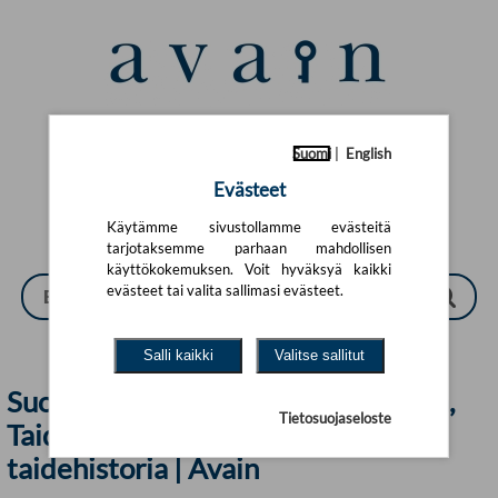
Siirry pääsisältöön
Suomi
|
English
Suomi
|
English
Evästeet
Käytämme sivustollamme evästeitä
tarjotaksemme parhaan mahdollisen
käyttökokemuksen. Voit hyväksyä kaikki
evästeet tai valita sallimasi evästeet.
Salli kaikki
Valitse sallitut
Suomalaiset kirjat, Taiteet. Liikunta,
Tietosuojaseloste
Taide. Taidehistoria, Yleinen
taidehistoria | Avain