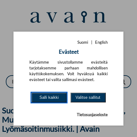
Siirry pääsisältöön
Suomi
|
English
Suomi
|
English
Evästeet
Käytämme sivustollamme evästeitä
tarjotaksemme parhaan mahdollisen
käyttökokemuksen. Voit hyväksyä kaikki
evästeet tai valita sallimasi evästeet.
Salli kaikki
Valitse sallitut
Suomalaiset kirjat, Taiteet. Liikunta,
Tietosuojaseloste
Musiikki, Puhallinsoitinmusiikki.
Lyömäsoitinmusiikki. | Avain