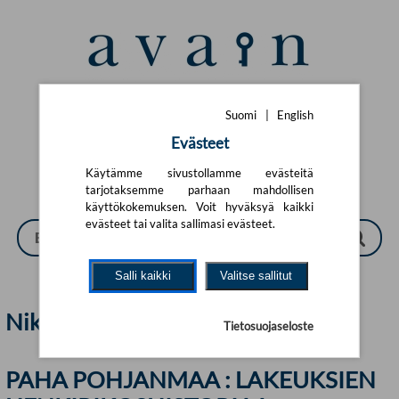
Siirry pääsisältöön
Suomi
|
English
Suomi
|
English
Evästeet
Käytämme sivustollamme evästeitä
tarjotaksemme parhaan mahdollisen
käyttökokemuksen. Voit hyväksyä kaikki
evästeet tai valita sallimasi evästeet.
Salli kaikki
Valitse sallitut
Niko Jutila | Avain
Tietosuojaseloste
PAHA POHJANMAA : LAKEUKSIEN