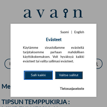
Siirry pääsisältöön
Suomi
|
English
Suomi
|
English
Evästeet
Käytämme sivustollamme evästeitä
tarjotaksemme parhaan mahdollisen
käyttökokemuksen. Voit hyväksyä kaikki
evästeet tai valita sallimasi evästeet.
Salli kaikki
Valitse sallitut
Meri Qvist | Avain
Tietosuojaseloste
TIPSUN TEMPPUKIRJA :