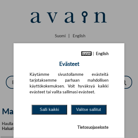
Siirry pääsisältöön
Suomi
|
English
Suomi
|
English
Evästeet
Käytämme sivustollamme evästeitä
tarjotaksemme parhaan mahdollisen
käyttökokemuksen. Voit hyväksyä kaikki
evästeet tai valita sallimasi evästeet.
Markku Mattila | Avain
Salli kaikki
Valitse sallitut
Haullasi löytyi yhteensä 4 tuotetta
Tietosuojaseloste
Haluatko tarkentaa hakukriteerejä?