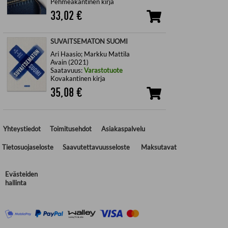
Pehmeäkantinen kirja
33,02
€
SUVAITSEMATON SUOMI
Ari Haasio; Markku Mattila
Avain (2021)
Saatavuus:
Varastotuote
Kovakantinen kirja
35,08
€
Yhteystiedot
Toimitusehdot
Asiakaspalvelu
Tietosuojaseloste
Saavutettavuusseloste
Maksutavat
Evästeiden
hallinta