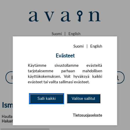
Siirry pääsisältöön
Suomi
|
English
Suomi
|
English
Evästeet
Käytämme sivustollamme evästeitä
tarjotaksemme parhaan mahdollisen
käyttökokemuksen. Voit hyväksyä kaikki
evästeet tai valita sallimasi evästeet.
Salli kaikki
Valitse sallitut
Ismo Loivamaa | Avain
Tietosuojaseloste
Haullasi löytyi yhteensä 3 tuotetta
Haluatko tarkentaa hakukriteerejä?