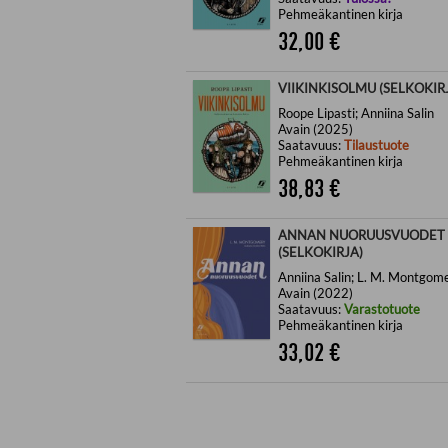
Pehmeäkantinen kirja
32,00
€
VIIKINKISOLMU (SELKOKIR
Roope Lipasti; Anniina Salin
Avain (2025)
Saatavuus:
Tilaustuote
Pehmeäkantinen kirja
38,83
€
ANNAN NUORUUSVUODET
(SELKOKIRJA)
Anniina Salin; L. M. Montgom
Avain (2022)
Saatavuus:
Varastotuote
Pehmeäkantinen kirja
33,02
€