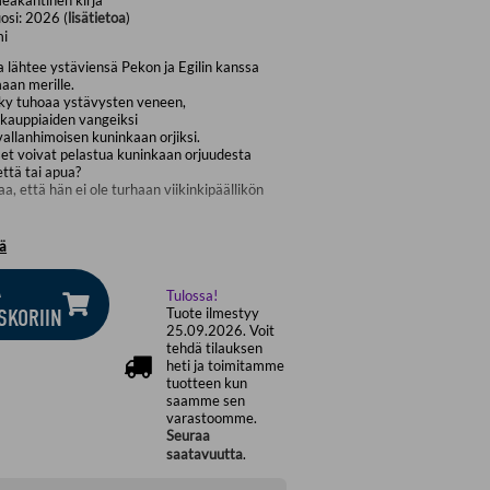
osi:
2026 (
lisätietoa
)
mi
 lähtee ystäviensä Pekon ja Egilin kanssa
aan merille.
ky tuhoaa ystävysten veneen,
 kauppiaiden vangeiksi
 vallanhimoisen kuninkaan orjiksi.
set voivat pelastua kuninkaan orjuudesta
ttä tai apua?
taa, että hän ei ole turhaan viikinkipäällikön
s, rohkeus ja ystävyys pelastavat lapset
ää
ssä seikkailuromaanissa,
tuu viikinkiaikaan.
Ä
y on itsenäinen jatko-osa romaanille
Tulossa!
lmu.
Tuote ilmestyy
SKORIIN
25.09.2026. Voit
tehdä tilauksen
heti ja toimitamme
tuotteen kun
saamme sen
varastoomme.
Seuraa
saatavuutta
.