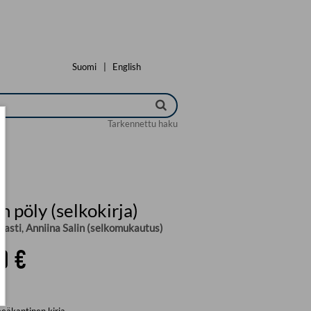
Suomi
|
English
Tarkennettu haku
n pöly (selkokirja)
pasti
,
Anniina Salin (selkomukautus)
0 €
eäkantinen kirja