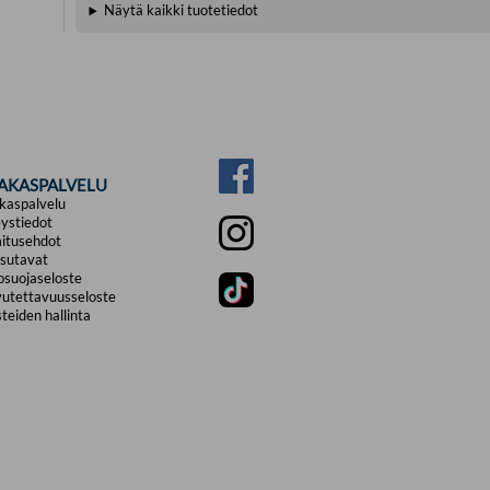
Näytä kaikki tuotetiedot
IAKASPALVELU
kaspalvelu
ystiedot
itusehdot
sutavat
osuojaseloste
utettavuusseloste
teiden hallinta