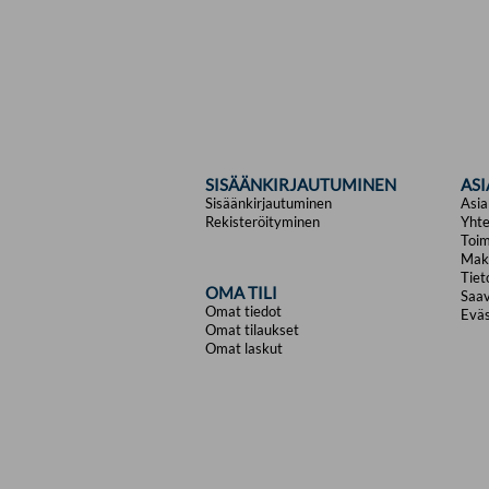
SISÄÄNKIRJAUTUMINEN
AS
Sisäänkirjautuminen
Asia
Rekisteröityminen
Yhte
Toim
Mak
Tiet
OMA TILI
Saav
Omat tiedot
Eväs
Omat tilaukset
Omat laskut