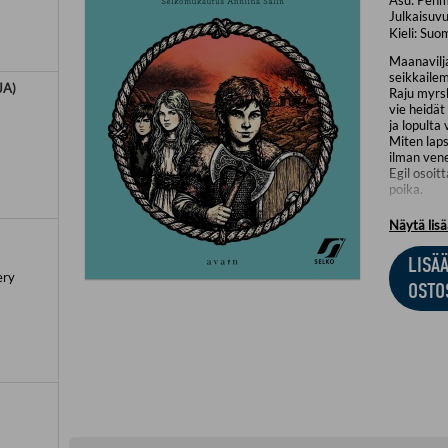
Julkaisuvu
Kieli:
Suo
Maanavilja
seikkailem
JA)
Raju myrs
vie heidät
ja lopulta
Miten lap
ilman vene
Egil osoit
poika.
Neuvokkuu
Näytä lis
jännittävä
joka sijoit
LISÄ
Thorin pöl
ery
Viikinkiso
OSTO