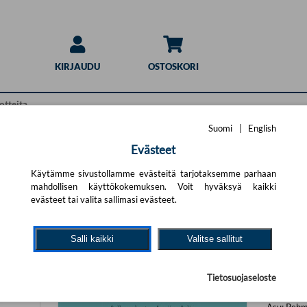
KIRJAUDU
OSTOSKORI
Suomi
|
English
Evästeet
Käytämme sivustollamme evästeitä tarjotaksemme parhaan
mahdollisen käyttökokemuksen. Voit hyväksyä kaikki
evästeet tai valita sallimasi evästeet.
Thori
Roope Li
Salli kaikki
Valitse sallitut
32,0
)
Tietosuojaseloste
Avain
Asu:
Pehm