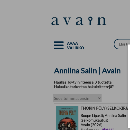
Siirry pääsisältöön
AVAA
VALIKKO
Anniina Salin | Avain
Haullasi löytyi yhteensä 3 tuotetta
Haluatko tarkentaa hakukriteerejä?
THORIN PÖLY (SELKOKIRJA
Roope Lipasti; Anniina Salin
(selkomukautus)
Avain (2026)
Saatavuus:
Tulossa!