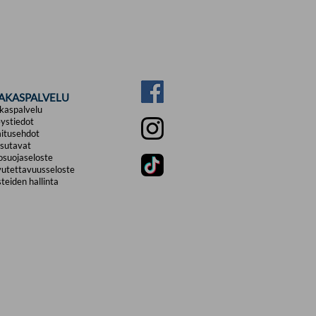
IAKASPALVELU
kaspalvelu
ystiedot
itusehdot
sutavat
osuojaseloste
utettavuusseloste
teiden hallinta