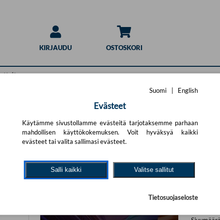
KIRJAUDU
OSTOSKORI
Suomi
|
English
Evästeet
Käytämme sivustollamme evästeitä tarjotaksemme parhaan
mahdollisen käyttökokemuksen. Voit hyväksyä kaikki
evästeet tai valita sallimasi evästeet.
Tekoä
Ari Haas
Salli kaikki
Valitse sallitut
47,4
Tietosuojaseloste
Avain
Sivumäär