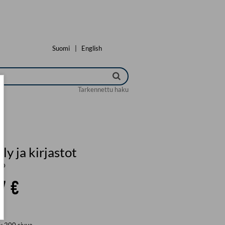
Suomi
|
English
Tarkennettu haku
ly ja kirjastot
io
7 €
ä:
200
sivua