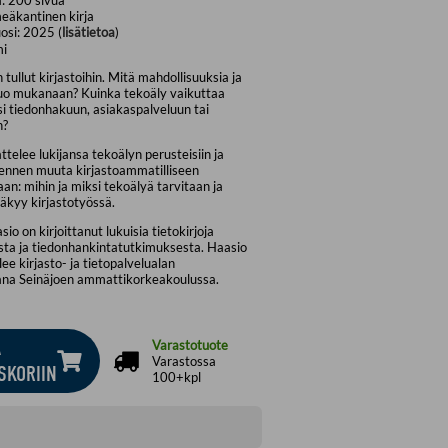
eäkantinen kirja
osi:
2025 (
lisätietoa
)
mi
 tullut kirjastoihin. Mitä mahdollisuuksia ja
tuo mukanaan? Kuinka tekoäly vaikuttaa
i tiedonhakuun, asiakaspalveluun tai
n?
ttelee lukijansa tekoälyn perusteisiin ja
 ennen muuta kirjastoammatilliseen
n: mihin ja miksi tekoälyä tarvitaan ja
äkyy kirjastotyössä.
io on kirjoittanut lukuisia tietokirjoja
sta ja tiedonhankintatutkimuksesta. Haasio
ee kirjasto- ja tietopalvelualan
jana Seinäjoen ammattikorkeakoulussa.
Ä
Varastotuote
Varastossa
SKORIIN
100+kpl