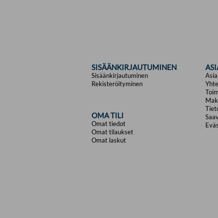
SISÄÄNKIRJAUTUMINEN
AS
Sisäänkirjautuminen
Asia
Rekisteröityminen
Yhte
Toim
Mak
Tiet
OMA TILI
Saav
Omat tiedot
Eväs
Omat tilaukset
Omat laskut