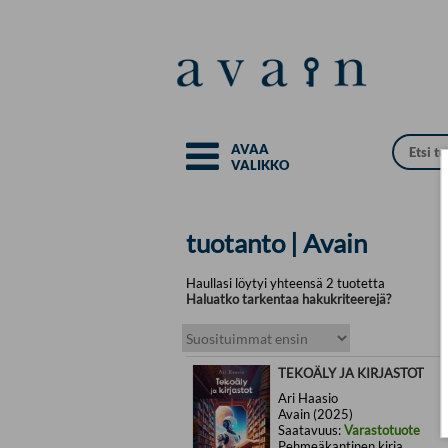
Siirry pääsisältöön
AVAA
VALIKKO
tuotanto | Avain
Haullasi löytyi yhteensä 2 tuotetta
Haluatko tarkentaa hakukriteerejä?
TEKOÄLY JA KIRJASTOT
Ari Haasio
Avain (2025)
Saatavuus:
Varastotuote
Pehmeäkantinen kirja