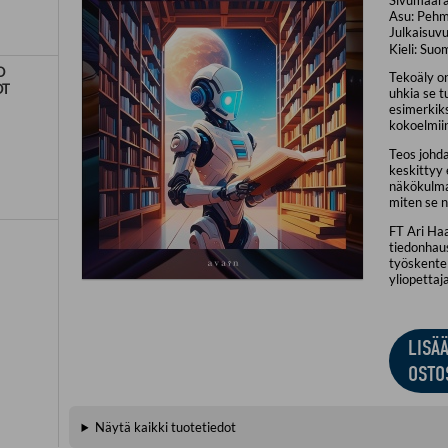
Asu:
Pehm
Julkaisuvu
Kieli:
Suo
O
Tekoäly on
OT
uhkia se 
esimerkiks
kokoelmii
Teos johda
keskittyy
näkökulmaa
miten se n
FT Ari Haas
tiedonhau
työskentel
yliopetta
LISÄ
OSTO
Näytä kaikki tuotetiedot