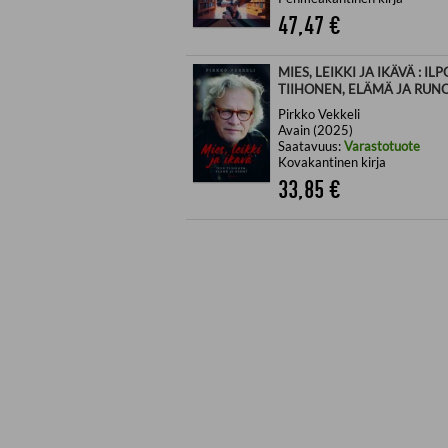
47,47
€
MIES, LEIKKI JA IKÄVÄ : ILP
TIIHONEN, ELÄMÄ JA RUN
Pirkko Vekkeli
Avain (2025)
Saatavuus:
Varastotuote
Kovakantinen kirja
33,85
€