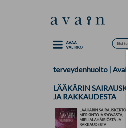
Siirry pääsisältöön
AVAA
VALIKKO
terveydenhuolto | Avai
LÄÄKÄRIN SAIRAUSK
JA RAKKAUDESTA
LÄÄKÄRIN SAIRAUSKERTOM
MERKINTÖJÄ SYÖVÄSTÄ,
MIELIALAHÄIRIÖSTÄ JA
RAKKAUDESTA