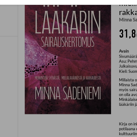
mieli
rakk
Minna S
31,8
Avain
Sivumäär
Asu:
Pehm
Julkaisuvu
Kieli:
Suo
Millaista 
Minna Sade
myös saira
on olla avo
Minkälais
lääkäriin j
Kirja on in
potilaana
kulttuuriin