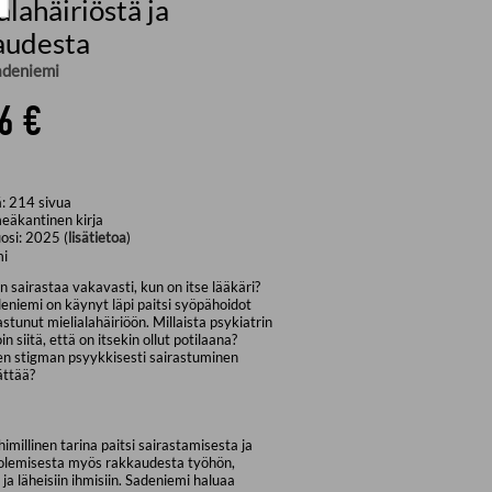
alahäiriöstä ja
audesta
adeniemi
6 €
ä:
214
sivua
eäkantinen kirja
osi:
2025 (
lisätietoa
)
mi
on sairastaa vakavasti, kun on itse lääkäri?
niemi on käynyt läpi paitsi syöpähoidot
stunut mielialahäiriöön. Millaista psykiatrin
in siitä, että on itsekin ollut potilaana?
en stigman psyykkisesti sairastuminen
ättää?
himillinen tarina paitsi sairastamisesta ja
 olemisesta myös rakkaudesta työhön,
 ja läheisiin ihmisiin. Sadeniemi haluaa