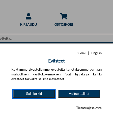
KIRJAUDU
OSTOSKORI
Suomi
|
English
n
Evästeet
Käytämme sivustollamme evästeitä tarjotaksemme parhaan
mahdollisen käyttökokemuksen. Voit hyväksyä kaikki
ERTOMUS – MERKINTÖJÄ SYÖVÄSTÄ,
evästeet tai valita sallimasi evästeet.
Salli kaikki
Valitse sallitut
US –
Lääk
Merk
Tietosuojaseloste