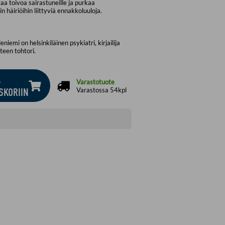
ntaa toivoa sairastuneille ja purkaa
in häiriöihin liittyviä ennakkoluuloja.
niemi on helsinkiläinen psykiatri, kirjailija
eteen tohtori.
Ä
Varastotuote
SKORIIN
Varastossa 54kpl