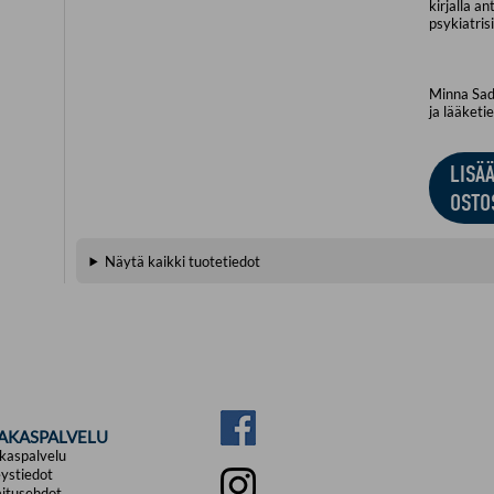
kirjalla a
psykiatrisi
Minna Sade
ja lääketi
LISÄ
OSTO
Näytä kaikki tuotetiedot
IAKASPALVELU
kaspalvelu
ystiedot
itusehdot