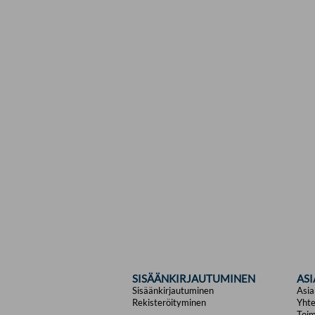
SISÄÄNKIRJAUTUMINEN
AS
Sisäänkirjautuminen
Asia
Rekisteröityminen
Yhte
Toim