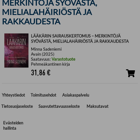
MERKINTÖJÄ SYÖVÄSTÄ,
MIELIALAHÄIRIÖSTÄ JA
RAKKAUDESTA
LÄÄKÄRIN SAIRAUSKERTOMUS – MERKINTÖJÄ
SYÖVÄSTÄ, MIELIALAHÄIRIÖSTÄ JA RAKKAUDESTA
Minna Sadeniemi
Avain (2025)
Saatavuus:
Varastotuote
Pehmeäkantinen kirja
31,86
€
Yhteystiedot
Toimitusehdot
Asiakaspalvelu
Tietosuojaseloste
Saavutettavuusseloste
Maksutavat
Evästeiden
hallinta