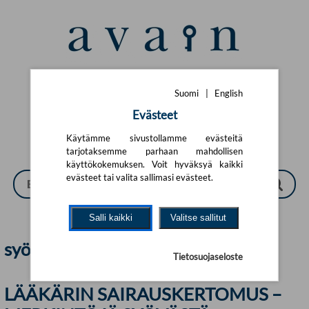
Siirry pääsisältöön
Suomi
|
English
Suomi
|
English
Evästeet
Käytämme sivustollamme evästeitä
tarjotaksemme parhaan mahdollisen
käyttökokemuksen. Voit hyväksyä kaikki
evästeet tai valita sallimasi evästeet.
Salli kaikki
Valitse sallitut
syöpähoidot | Avain
Tietosuojaseloste
LÄÄKÄRIN SAIRAUSKERTOMUS –