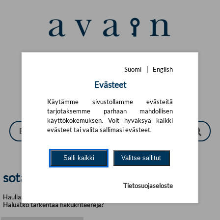
Siirry pääsisältöön
Suomi
|
English
Suomi
|
English
Evästeet
Käytämme sivustollamme evästeitä
tarjotaksemme parhaan mahdollisen
käyttökokemuksen. Voit hyväksyä kaikki
evästeet tai valita sallimasi evästeet.
Salli kaikki
Valitse sallitut
sotakirjallisuus | Avain
Tietosuojaseloste
Haullasi löytyi yhteensä 2 tuotetta
Haluatko tarkentaa hakukriteerejä?