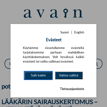
Siirry pääsisältöön
Suomi
|
English
Suomi
|
English
Evästeet
Käytämme sivustollamme evästeitä
tarjotaksemme parhaan mahdollisen
käyttökokemuksen. Voit hyväksyä kaikki
evästeet tai valita sallimasi evästeet.
Salli kaikki
Valitse sallitut
potilaat | Avain
Tietosuojaseloste
LÄÄKÄRIN SAIRAUSKERTOMUS –