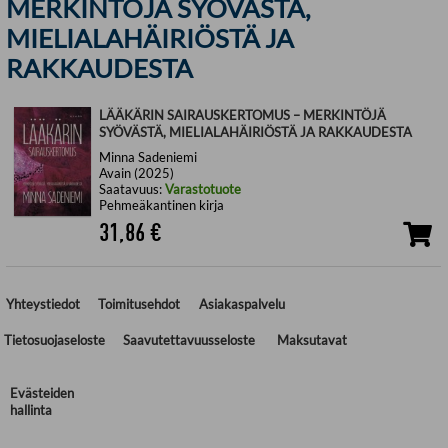
MERKINTÖJÄ SYÖVÄSTÄ,
MIELIALAHÄIRIÖSTÄ JA
RAKKAUDESTA
LÄÄKÄRIN SAIRAUSKERTOMUS – MERKINTÖJÄ
SYÖVÄSTÄ, MIELIALAHÄIRIÖSTÄ JA RAKKAUDESTA
Minna Sadeniemi
Avain (2025)
Saatavuus:
Varastotuote
Pehmeäkantinen kirja
31,86
€
Yhteystiedot
Toimitusehdot
Asiakaspalvelu
Tietosuojaseloste
Saavutettavuusseloste
Maksutavat
Evästeiden
hallinta