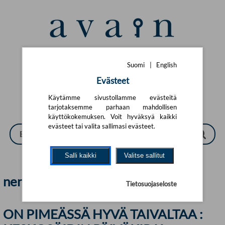
Siirry pääsisältöön
Suomi
|
English
Suomi
|
English
Evästeet
Käytämme sivustollamme evästeitä
tarjotaksemme parhaan mahdollisen
käyttökokemuksen. Voit hyväksyä kaikki
evästeet tai valita sallimasi evästeet.
Salli kaikki
Valitse sallitut
nenä | Avain
Tietosuojaseloste
ON PIMEÄSSÄ HYVÄ TAIVALTAA :