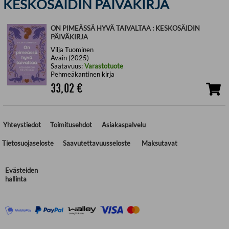
KESKOSÄIDIN PÄIVÄKIRJA
ON PIMEÄSSÄ HYVÄ TAIVALTAA : KESKOSÄIDIN
PÄIVÄKIRJA
Vilja Tuominen
Avain (2025)
Saatavuus:
Varastotuote
Pehmeäkantinen kirja
33,02
€
Yhteystiedot
Toimitusehdot
Asiakaspalvelu
Tietosuojaseloste
Saavutettavuusseloste
Maksutavat
Evästeiden
hallinta