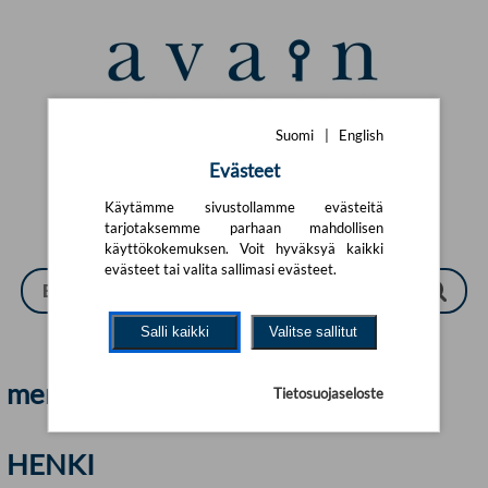
Siirry pääsisältöön
Suomi
|
English
Suomi
|
English
Evästeet
Käytämme sivustollamme evästeitä
tarjotaksemme parhaan mahdollisen
käyttökokemuksen. Voit hyväksyä kaikki
evästeet tai valita sallimasi evästeet.
Salli kaikki
Valitse sallitut
merkitykset_(semantiikka) | Avain
Tietosuojaseloste
HENKI