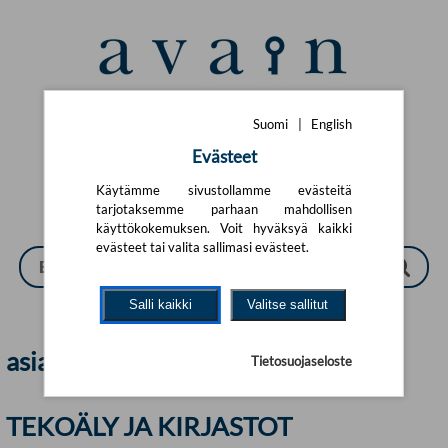
Siirry pääsisältöön
Suomi
|
English
Suomi
|
English
Evästeet
Käytämme sivustollamme evästeitä
tarjotaksemme parhaan mahdollisen
käyttökokemuksen. Voit hyväksyä kaikki
evästeet tai valita sallimasi evästeet.
Salli kaikki
Valitse sallitut
asiakaspalvelu | Avain
Tietosuojaseloste
TEKOÄLY JA KIRJASTOT