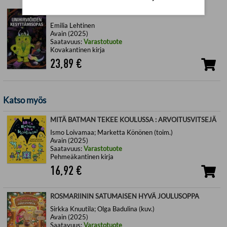
UNIHIRVIÖIDEN KESYTTÄMISOPAS
Emilia Lehtinen
Avain (2025)
Saatavuus:
Varastotuote
Kovakantinen kirja
23,89
€
Katso myös
MITÄ BATMAN TEKEE KOULUSSA : ARVOITUSVITSEJÄ
Ismo Loivamaa; Marketta Könönen (toim.)
Avain (2025)
Saatavuus:
Varastotuote
Pehmeäkantinen kirja
16,92
€
ROSMARIININ SATUMAISEN HYVÄ JOULUSOPPA
Sirkka Knuutila; Olga Badulina (kuv.)
Avain (2025)
Saatavuus:
Varastotuote