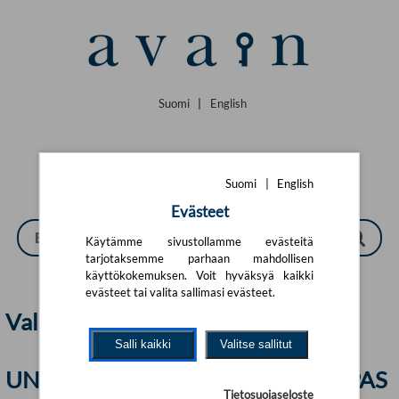
Siirry pääsisältöön
Suomi
|
English
Suomi
|
English
Evästeet
Käytämme sivustollamme evästeitä
tarjotaksemme parhaan mahdollisen
käyttökokemuksen. Voit hyväksyä kaikki
evästeet tai valita sallimasi evästeet.
Valo | Avain
Salli kaikki
Valitse sallitut
UNIHIRVIÖIDEN KESYTTÄMISOPAS
Tietosuojaseloste