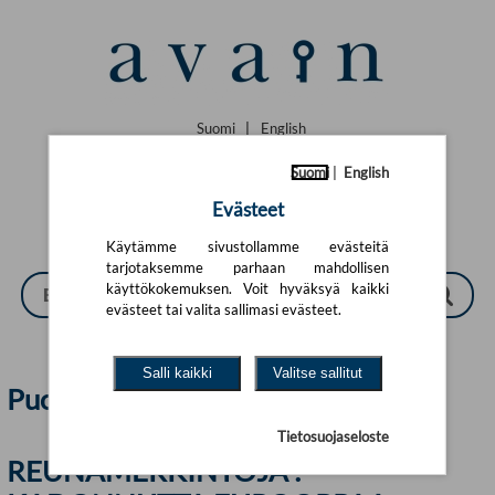
Siirry pääsisältöön
Suomi
|
English
Suomi
|
English
Evästeet
Käytämme sivustollamme evästeitä
tarjotaksemme parhaan mahdollisen
käyttökokemuksen. Voit hyväksyä kaikki
evästeet tai valita sallimasi evästeet.
Salli kaikki
Valitse sallitut
Puola | Avain
Tietosuojaseloste
REUNAMERKINTÖJÄ :