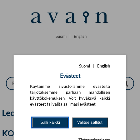
Siirry pääsisältöön
Suomi
|
English
Suomi
|
English
Evästeet
Käytämme sivustollamme evästeitä
tarjotaksemme parhaan mahdollisen
käyttökokemuksen. Voit hyväksyä kaikki
evästeet tai valita sallimasi evästeet.
Leonardo | Avain
Salli kaikki
Valitse sallitut
KOLME SIKAA JA MONA LISA
Tietosuojaseloste