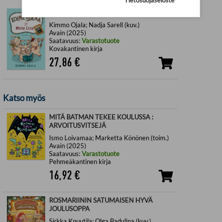
KOLME SIKAA JA MONA LISA
Kimmo Ojala; Nadja Sarell (kuv.)
Avain (2025)
Saatavuus:
Varastotuote
Kovakantinen kirja
27,86
€
Katso myös
MITÄ BATMAN TEKEE KOULUSSA :
ARVOITUSVITSEJÄ
Ismo Loivamaa; Marketta Könönen (toim.)
Avain (2025)
Saatavuus:
Varastotuote
Pehmeäkantinen kirja
16,92
€
ROSMARIININ SATUMAISEN HYVÄ
JOULUSOPPA
Sirkka Knuutila; Olga Badulina (kuv.)