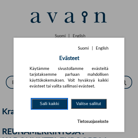
Siirry pääsisältöön
Suomi
|
English
Suomi
|
English
Evästeet
Käytämme sivustollamme evästeitä
tarjotaksemme parhaan mahdollisen
käyttökokemuksen. Voit hyväksyä kaikki
evästeet tai valita sallimasi evästeet.
Salli kaikki
Valitse sallitut
Krakova | Avain
Tietosuojaseloste
REUNAMERKINTÖJÄ :