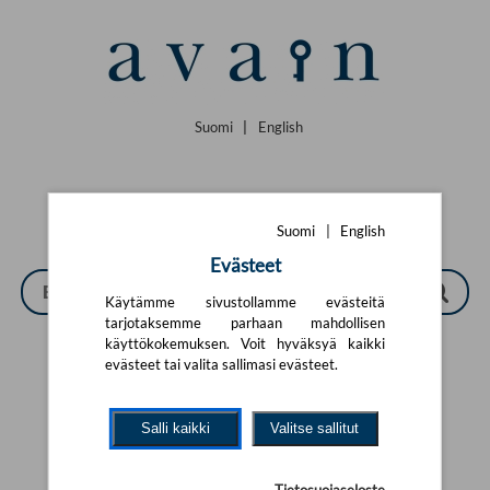
Siirry pääsisältöön
Suomi
|
English
Suomi
|
English
Evästeet
Käytämme sivustollamme evästeitä
tarjotaksemme parhaan mahdollisen
käyttökokemuksen. Voit hyväksyä kaikki
evästeet tai valita sallimasi evästeet.
Tarkennettu haku
Salli kaikki
Valitse sallitut
Yhtään tuotetta ei löytynyt.
Yritä uutta hakua alla olevalla
hakulomakkeella.
Tietosuojaseloste