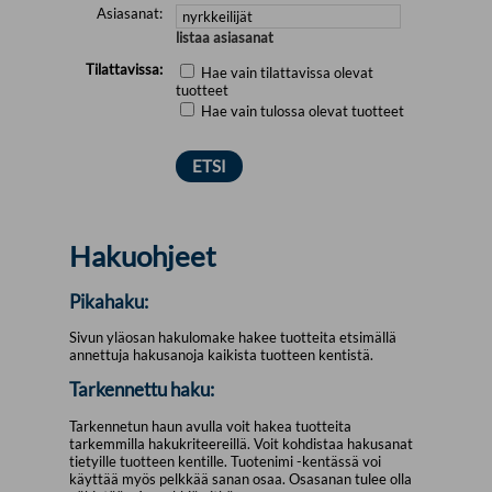
Asiasanat:
listaa asiasanat
Tilattavissa:
Hae vain tilattavissa olevat
tuotteet
Hae vain tulossa olevat tuotteet
Hakuohjeet
Pikahaku:
Sivun yläosan hakulomake hakee tuotteita etsimällä
annettuja hakusanoja kaikista tuotteen kentistä.
Tarkennettu haku:
Tarkennetun haun avulla voit hakea tuotteita
tarkemmilla hakukriteereillä. Voit kohdistaa hakusanat
tietyille tuotteen kentille. Tuotenimi -kentässä voi
käyttää myös pelkkää sanan osaa. Osasanan tulee olla