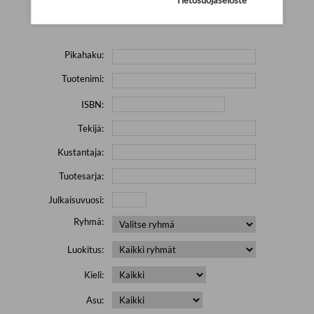
Yritä hakea pienemmällä määrällä hakutekijöitä ja jätä
pois erikoismerkkejä (esim. \' " # % & / ) sisältävät sanat.
Pikahaku:
Tuotenimi:
ISBN:
Tekijä:
Kustantaja:
Tuotesarja:
Julkaisuvuosi:
Ryhmä:
Luokitus:
Kieli:
Asu: