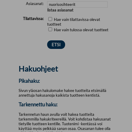
Asiasanat:
listaa asiasanat
Tilattavissa:
Hae vain tilattavissa olevat
tuotteet
Hae vain tulossa olevat tuotteet
Hakuohjeet
Pikahaku:
Sivun yläosan hakulomake hakee tuotteita etsimällä
annettuja hakusanoja kaikista tuotteen kentistä.
Tarkennettu haku:
Tarkennetun haun avulla voit hakea tuotteita
tarkemmilla hakukriteereillä. Voit kohdistaa hakusanat
tietyille tuotteen kentille. Tuotenimi -kentässä voi
käyttää myös pelkkää sanan osaa. Osasanan tulee olla