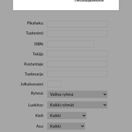
Yritä hakea pienemmällä määrällä hakutekijöitä ja jätä
pois erikoismerkkejä (esim. \' " # % & / ) sisältävät sanat.
Pikahaku:
Tuotenimi:
ISBN:
Tekijä:
Kustantaja:
Tuotesarja:
Julkaisuvuosi:
Ryhmä:
Luokitus:
Kieli:
Asu: