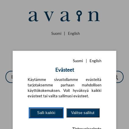
Siirry pääsisältöön
Suomi
|
English
Suomi
|
English
Evästeet
Käytämme sivustollamme evästeitä
tarjotaksemme parhaan mahdollisen
käyttökokemuksen. Voit hyväksyä kaikki
evästeet tai valita sallimasi evästeet.
Tarkennettu haku
Salli kaikki
Valitse sallitut
Yhtään tuotetta ei löytynyt.
Yritä uutta hakua alla olevalla
hakulomakkeella.
Tietosuojaseloste