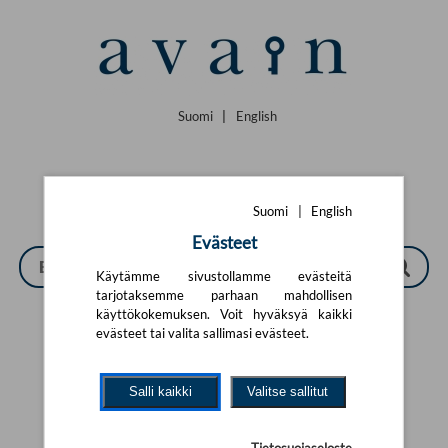
Siirry pääsisältöön
Suomi
|
English
Suomi
|
English
Evästeet
Käytämme sivustollamme evästeitä
tarjotaksemme parhaan mahdollisen
käyttökokemuksen. Voit hyväksyä kaikki
evästeet tai valita sallimasi evästeet.
Tarkennettu haku
Salli kaikki
Valitse sallitut
Yhtään tuotetta ei löytynyt.
Yritä uutta hakua alla olevalla
hakulomakkeella.
Tietosuojaseloste