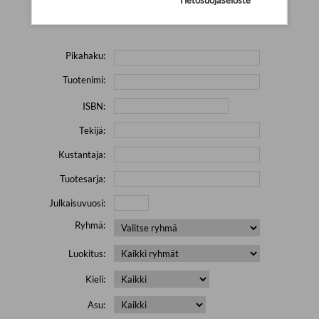
Yritä hakea pienemmällä määrällä hakutekijöitä ja jätä
pois erikoismerkkejä (esim. \' " # % & / ) sisältävät sanat.
Pikahaku:
Tuotenimi:
ISBN:
Tekijä:
Kustantaja:
Tuotesarja:
Julkaisuvuosi:
Ryhmä:
Luokitus:
Kieli:
Asu: