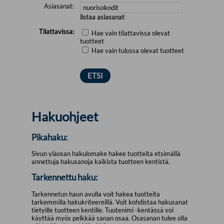
Asiasanat:
listaa asiasanat
Tilattavissa:
Hae vain tilattavissa olevat
tuotteet
Hae vain tulossa olevat tuotteet
Hakuohjeet
Pikahaku:
Sivun yläosan hakulomake hakee tuotteita etsimällä
annettuja hakusanoja kaikista tuotteen kentistä.
Tarkennettu haku:
Tarkennetun haun avulla voit hakea tuotteita
tarkemmilla hakukriteereillä. Voit kohdistaa hakusanat
tietyille tuotteen kentille. Tuotenimi -kentässä voi
käyttää myös pelkkää sanan osaa. Osasanan tulee olla