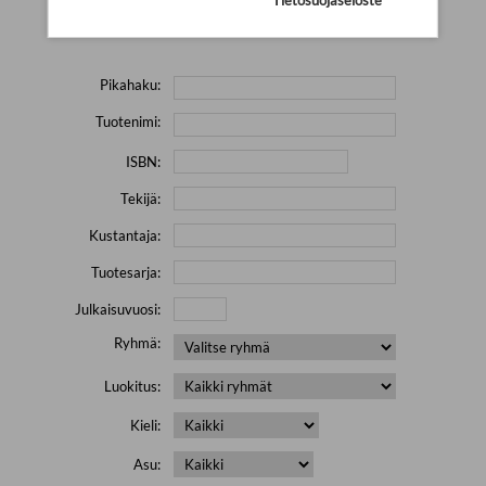
Yritä hakea pienemmällä määrällä hakutekijöitä ja jätä
pois erikoismerkkejä (esim. \' " # % & / ) sisältävät sanat.
Pikahaku:
Tuotenimi:
ISBN:
Tekijä:
Kustantaja:
Tuotesarja:
Julkaisuvuosi:
Ryhmä:
Luokitus:
Kieli:
Asu: