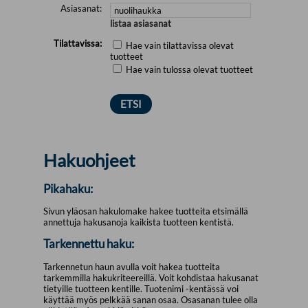
Asiasanat:
listaa asiasanat
Tilattavissa:
Hae vain tilattavissa olevat
tuotteet
Hae vain tulossa olevat tuotteet
Hakuohjeet
Pikahaku:
Sivun yläosan hakulomake hakee tuotteita etsimällä
annettuja hakusanoja kaikista tuotteen kentistä.
Tarkennettu haku:
Tarkennetun haun avulla voit hakea tuotteita
tarkemmilla hakukriteereillä. Voit kohdistaa hakusanat
tietyille tuotteen kentille. Tuotenimi -kentässä voi
käyttää myös pelkkää sanan osaa. Osasanan tulee olla