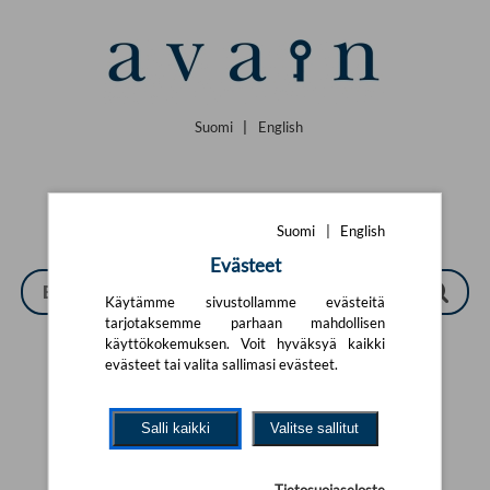
Siirry pääsisältöön
Suomi
|
English
Suomi
|
English
Evästeet
Käytämme sivustollamme evästeitä
tarjotaksemme parhaan mahdollisen
käyttökokemuksen. Voit hyväksyä kaikki
evästeet tai valita sallimasi evästeet.
Tarkennettu haku
Salli kaikki
Valitse sallitut
Yhtään tuotetta ei löytynyt.
Yritä uutta hakua alla olevalla
hakulomakkeella.
Tietosuojaseloste