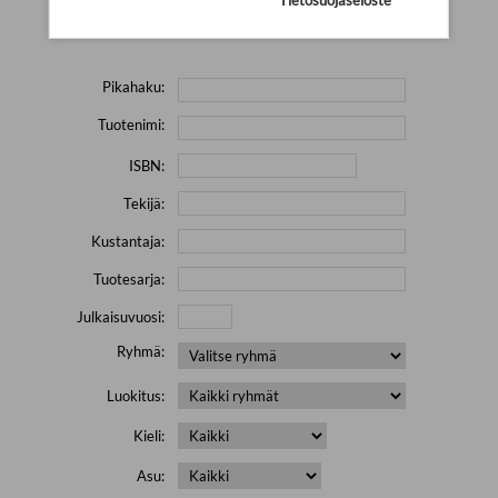
Yritä hakea pienemmällä määrällä hakutekijöitä ja jätä
pois erikoismerkkejä (esim. \' " # % & / ) sisältävät sanat.
Pikahaku:
Tuotenimi:
ISBN:
Tekijä:
Kustantaja:
Tuotesarja:
Julkaisuvuosi:
Ryhmä:
Luokitus:
Kieli:
Asu: