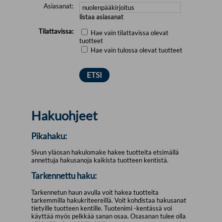
Asiasanat:
listaa asiasanat
Tilattavissa:
Hae vain tilattavissa olevat
tuotteet
Hae vain tulossa olevat tuotteet
Hakuohjeet
Pikahaku:
Sivun yläosan hakulomake hakee tuotteita etsimällä
annettuja hakusanoja kaikista tuotteen kentistä.
Tarkennettu haku:
Tarkennetun haun avulla voit hakea tuotteita
tarkemmilla hakukriteereillä. Voit kohdistaa hakusanat
tietyille tuotteen kentille. Tuotenimi -kentässä voi
käyttää myös pelkkää sanan osaa. Osasanan tulee olla