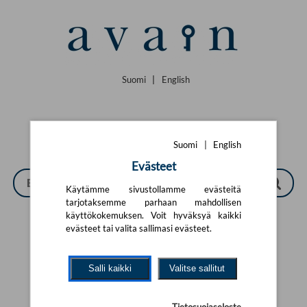
Siirry pääsisältöön
Suomi
|
English
Suomi
|
English
Evästeet
Käytämme sivustollamme evästeitä
tarjotaksemme parhaan mahdollisen
käyttökokemuksen. Voit hyväksyä kaikki
evästeet tai valita sallimasi evästeet.
Tarkennettu haku
Salli kaikki
Valitse sallitut
Yhtään tuotetta ei löytynyt.
Yritä uutta hakua alla olevalla
hakulomakkeella.
Tietosuojaseloste