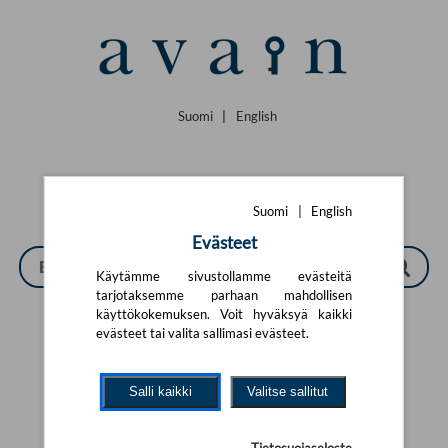
Siirry pääsisältöön
Suomi
|
English
Suomi
|
English
Evästeet
Käytämme sivustollamme evästeitä
tarjotaksemme parhaan mahdollisen
käyttökokemuksen. Voit hyväksyä kaikki
evästeet tai valita sallimasi evästeet.
Tarkennettu haku
Salli kaikki
Valitse sallitut
Yhtään tuotetta ei löytynyt.
Yritä uutta hakua alla olevalla
hakulomakkeella.
Tietosuojaseloste