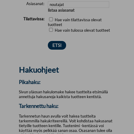
Asiasanat:
listaa asiasanat
Tilattavissa:
Hae vain tilattavissa olevat
tuotteet
Hae vain tulossa olevat tuotteet
Hakuohjeet
Pikahaku:
Sivun yläosan hakulomake hakee tuotteita etsimällä
annettuja hakusanoja kaikista tuotteen kentistä.
Tarkennettu haku:
Tarkennetun haun avulla voit hakea tuotteita
tarkemmilla hakukriteereillä. Voit kohdistaa hakusanat
tietyille tuotteen kentille. Tuotenimi -kentässä voi
käyttää myös pelkkää sanan osaa. Osasanan tulee olla