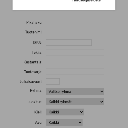
Yritä hakea pienemmällä määrällä hakutekijöitä ja jätä
pois erikoismerkkejä (esim. \' " # % & / ) sisältävät sanat.
Pikahaku:
Tuotenimi:
ISBN:
Tekijä:
Kustantaja:
Tuotesarja:
Julkaisuvuosi:
Ryhmä:
Luokitus:
Kieli:
Asu: