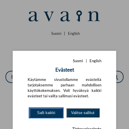
Siirry pääsisältöön
Suomi
|
English
Suomi
|
English
Evästeet
Käytämme sivustollamme evästeitä
tarjotaksemme parhaan mahdollisen
käyttökokemuksen. Voit hyväksyä kaikki
evästeet tai valita sallimasi evästeet.
Tarkennettu haku
Salli kaikki
Valitse sallitut
Yhtään tuotetta ei löytynyt.
Yritä uutta hakua alla olevalla
hakulomakkeella.
Tietosuojaseloste