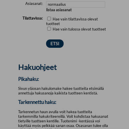
Asiasanat:
listaa asiasanat
Tilattavissa:
Hae vain tilattavissa olevat
tuotteet
Hae vain tulossa olevat tuotteet
Hakuohjeet
Pikahaku:
Sivun yläosan hakulomake hakee tuotteita etsimällä
annettuja hakusanoja kaikista tuotteen kentistä.
Tarkennettu haku:
Tarkennetun haun avulla voit hakea tuotteita
tarkemmilla hakukriteereillä. Voit kohdistaa hakusanat
tietyille tuotteen kentille. Tuotenimi -kentässä voi
käyttää myös pelkkää sanan osaa. Osasanan tulee olla