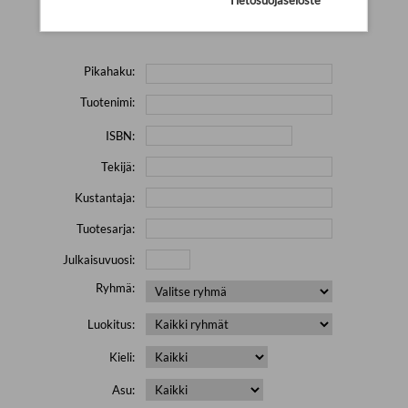
Yritä hakea pienemmällä määrällä hakutekijöitä ja jätä
pois erikoismerkkejä (esim. \' " # % & / ) sisältävät sanat.
Pikahaku:
Tuotenimi:
ISBN:
Tekijä:
Kustantaja:
Tuotesarja:
Julkaisuvuosi:
Ryhmä:
Luokitus:
Kieli:
Asu: