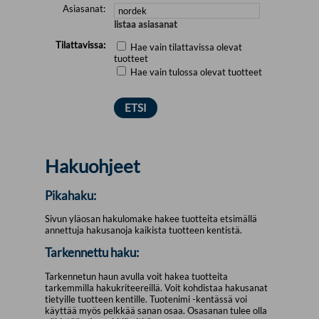
Asiasanat:
listaa asiasanat
Tilattavissa:
Hae vain tilattavissa olevat
tuotteet
Hae vain tulossa olevat tuotteet
Hakuohjeet
Pikahaku:
Sivun yläosan hakulomake hakee tuotteita etsimällä
annettuja hakusanoja kaikista tuotteen kentistä.
Tarkennettu haku:
Tarkennetun haun avulla voit hakea tuotteita
tarkemmilla hakukriteereillä. Voit kohdistaa hakusanat
tietyille tuotteen kentille. Tuotenimi -kentässä voi
käyttää myös pelkkää sanan osaa. Osasanan tulee olla