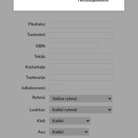
Yritä hakea pienemmällä määrällä hakutekijöitä ja jätä
pois erikoismerkkejä (esim. \' " # % & / ) sisältävät sanat.
Pikahaku:
Tuotenimi:
ISBN:
Tekijä:
Kustantaja:
Tuotesarja:
Julkaisuvuosi:
Ryhmä:
Luokitus:
Kieli:
Asu: