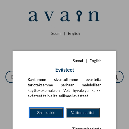
Siirry pääsisältöön
Suomi
|
English
Suomi
|
English
Evästeet
Käytämme sivustollamme evästeitä
tarjotaksemme parhaan mahdollisen
käyttökokemuksen. Voit hyväksyä kaikki
evästeet tai valita sallimasi evästeet.
Tarkennettu haku
Salli kaikki
Valitse sallitut
Yhtään tuotetta ei löytynyt.
Yritä uutta hakua alla olevalla
hakulomakkeella.
Tietosuojaseloste